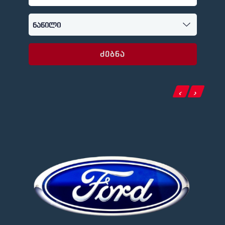
ძებნა
‹
›