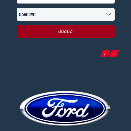
ძებნა
‹
›