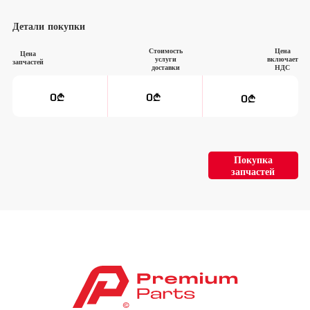
Детали покупки
Стоимость
Цена
Цена
услуги
включает
запчастей
доставки
НДС
0
0
0
Покупка
запчастей