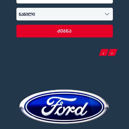
ძებნა
‹
›