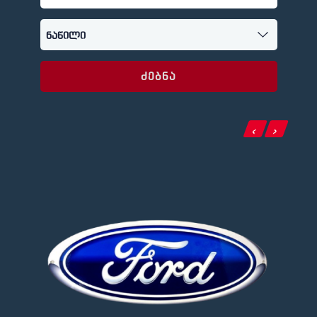
ძებნა
‹
›