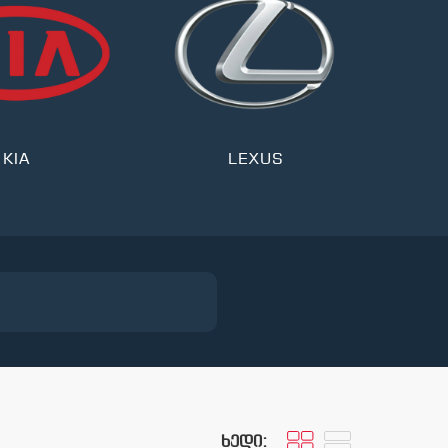
KIA
LEXUS
ხედი: