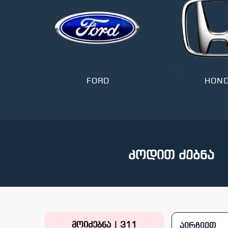
T
FORD
HON
კოდით ძებნა
მოიძებნა | 311
აირჩიეთ