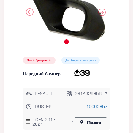
Новый Проверенный
Для Американского рынка
39
Передний бампер
RENAULT
261A32985R
DUSTER
10003857
II GEN 2017 –
Тбилиси
2021