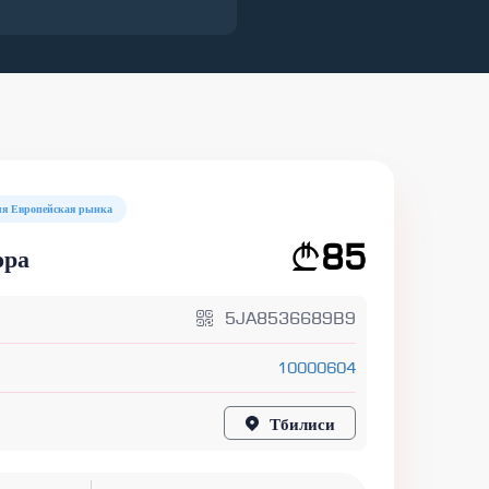
я Европейская рынка
85
ора
5JA8536689B9
10000604
Тбилиси