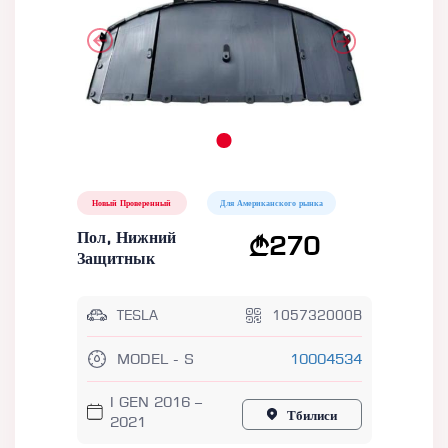
Новый Проверенный
Для Американского рынка
Пол, Нижний
270
Защитнык
TESLA
105732000B
MODEL - S
10004534
I GEN 2016 –
Тбилиси
2021